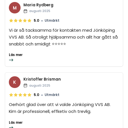
Maria Rydberg
M
augusti 2025
•
5.0
Utmärkt
Vi är så tacksamma för kontakten med Jönköping
VVS AB. Så otroligt hjälpsamma och allt har gått så
snabbt och smidigt ⭐️⭐️⭐️⭐️⭐️
Läs mer
Kristoffer Brisman
K
augusti 2025
•
5.0
Utmärkt
Oerhört glad över att vi valde Jönköping VVS AB.
Kim är professionell, effketiv och trevlig.
Läs mer